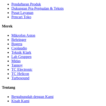
Pendaftaran Produk
Dukungan Pra-Penjualan & Teknis
Pusat Layanan
Pencari Toko
Merek
Mikrofon Aston
Behringer
Bugera
Coolaudio
Teknik Klark
Lab Gruppen
Midas
Tannoy
TC Electronic
TC Helicon
Turbosound
Tentang
Bergabunglah dengan Kami
Kisah Kami