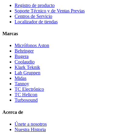
Registro de producto
Soporte Técnico y de Ventas Previas
Centros de Servicio
Localizador de tiendas
Marcas
Micrófonos Aston
Behringer
Bugera
Coolaudio
Klark Teknik
Lab Gruppen
Midas
Tannoy
TC Electrónico
TC Helicon
Turbosound
Acerca de
Únete a nosotros
Nuestra Historia